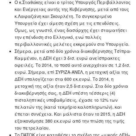
Ο κ.Σταθάκης είναι ο τρίτος Υπουργός Περιβάλλοντος
και Ενέργειας αυτής της Κυβέρνησης, μετά από τους
κ.Λαφαζάνη και Σκουρλέτη. Το συγκεκριμένο
Υπουργείο έχει άμεση σχέση με τις επενδύσεις.
Όμως, ως γνωστό, ένας δασάρχης έχει σταματήσει
την επένδυση στο Ελληνικό, ενώ πολλές
περιβαλλοντικές μελέτες εκκρεμούν στο Υπουργείο.
Σήμερα, μετά από δύο χρόνια διακυβέρνησης Τσίπρα-
Καμμένου, η ΔΕΗ έχει 3 δισ. ευρώ ανείσπρακτες
οφειλές. Το 2014, το ποσό αυτό ανερχόταν σε 1,2 δισ.
ευρώ. Σήμερα, επί ΣΥΡΙΖΑ-ΑΝΕΛ, η μετοχική αξία της
ΔΕΗ υπολογίζεται στα 600 εκ.ευρώ. Το 2014, η
μετοχική της αξία ήταν 2,5 δισ.ευρώ. Στα δύο χρόνια
διακυβέρνησής σας, η ΔΕΗ υπέστη τέσσερις (4)
πιστοληπτικές υποβαθμίσεις, έχασε το 12% των
πελατών της (κατά τεκμήριο καλοπληρωτών), και
έπεται συνέχεια. Και μάλιστα όταν το 2015, η ΔΕΗ
εξοικονόμησε 380 εκ.ευρώ από την πτώση της τιμής
του πετρελαίου.
Το ΠΑΣΟΚ είχε καταθέσει το σχέδιο της «μικρής ΔΕΗ».