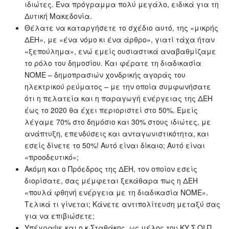
ιδιώτες. Ένα πρόγραμμα πολύ μεγάλο, ειδικά για τη
Δυτική Μακεδονία.
Θέλατε να καταργήσετε το σχέδιο αυτό, της «μικρής
ΔΕΗ», με «ένα νόμο κι ένα άρθρο», γιατί τάχα ήταν
«ξεπούλημα», ενώ εμείς ουσιαστικά αναβαθμίζαμε
το ρόλο του δημοσίου. Και φέρατε τη διαδικασία
ΝΟΜΕ – δημοπρασιών χονδρικής αγοράς του
ηλεκτρικού ρεύματος – με την οποία συμφωνήσατε
ότι η πελατεία και η παραγωγή ενέργειας της ΔΕΗ
έως το 2020 θα έχει περιοριστεί στο 50%. Εμείς
λέγαμε 70% στο δημόσιο και 30% στους ιδιώτες, με
ανάπτυξη, επενδύσεις και ανταγωνιστικότητα, και
εσείς δίνετε το 50%! Αυτό είναι δίκαιο; Αυτό είναι
«προοδευτικό»;
Ακόμη και ο Πρόεδρος της ΔΕΗ, τον οποίον εσείς
διορίσατε, σας μέμφεται ξεκάθαρα πως η ΔΕΗ
«πουλά φθηνή ενέργεια με τη διαδικασία ΝΟΜΕ».
Τελικά τι γίνεται; Κάνετε αντιπολίτευση μεταξύ σας
για να επιβιώσετε;
Υπέγραψε και ο κ.Σταθάκης, ως μέλος του ΚΥ.Σ.ΟΙ.Π.,