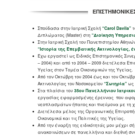
ΕΠΙΣΤΗΜΟΝΙΚΕ
Σπούδασα στην Ιατρική Σχολή
“Carol Davila”
τ
Διπλώματος (Master) στη
“Διοίκηση Υπηρεσι
Στην Ιατρική Σχολή του Πανεπιστημίου Αθηνώ
“Ιστορία της Επεμβατικής Ακτινολογίας, έ
Έχω εργαστεί ως Ειδικός Επιστημονικός Συνε
– 2004) και από το 2004 – 2009 διετέλεσα Επ
Υγείας στον Τομέα Οικονομικών της Υγείας.
Από τον Οκτώβρη του 2004 έως και τον Οκτώβ
Ακτινολογίας του Νοσοκομείου
“Σωτηρία”
ως 
Στα πλαίσια του
35ου Πανελλήνιου Ιατρικο
εργασίας εφαρμοσμένης έρευνας που αφορο
νεοπλασμάτων ήπατος και πνεύμονα με τη 
Διετέλεσα μέλος της Οργανωτικής Επιτροπής 
Οικονομικά και τις Πολιτικές της Υγείας.
Από την έναρξη της ειδικότητάς μου μέχρι 
ανακοινώσεων σε πανελλήνια και διεθνή συν