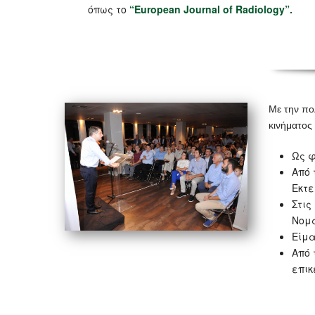
όπως το
“European Journal of Radiology”.
Με την πο
κινήματος 
Ως φ
Από 
Εκτε
Στις
Νομα
Είμα
Από 
επικ