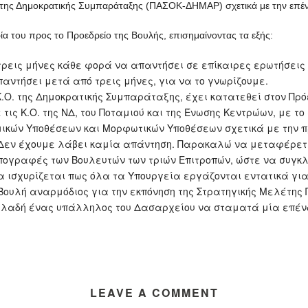
. της Δημοκρατικής Συμπαράταξης (ΠΑΣΟΚ-ΔΗΜΑΡ) σχετικά με την επέ
α του προς το Προεδρείο της Βουλής, επισημαίνοντας τα εξής:
 τρεις μήνες κάθε φορά να απαντήσει σε επίκαιρες ερωτήσεις
αντήσει μετά από τρεις μήνες, για να το γνωρίζουμε.
.Ο. της Δημοκρατικής Συμπαράταξης, έχει κατατεθεί στον Πρό
τις Κ.Ο. της ΝΔ, του Ποταμιού και της Ένωσης Κεντρώων, με τ
ικών Υποθέσεων και Μορφωτικών Υποθέσεων σχετικά με την πρό
. Δεν έχουμε λάβει καμία απάντηση. Παρακαλώ να μεταφέρετε
ς υπογραφές των Βουλευτών των τριών Επιτροπών, ώστε να συγκ
α ισχυρίζεται πως όλα τα Υπουργεία εργάζονται εντατικά για 
 Βουλή αναρμόδιος για την εκπόνηση της Στρατηγικής Μελέτης
 δηλαδή ένας υπάλληλος του Δασαρχείου να σταματά μία επένδυ
LEAVE A COMMENT