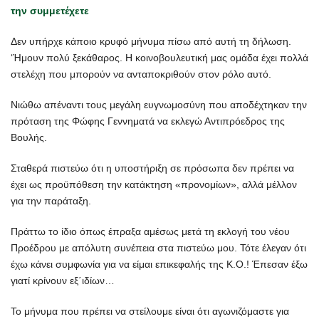
την συμμετέχετε
Δεν υπήρχε κάποιο κρυφό μήνυμα πίσω από αυτή τη δήλωση.
‘Ήμουν πολύ ξεκάθαρος. Η κοινοβουλευτική μας ομάδα έχει πολλά
στελέχη που μπορούν να ανταποκριθούν στον ρόλο αυτό.
Νιώθω απέναντι τους μεγάλη ευγνωμοσύνη που αποδέχτηκαν την
πρόταση της Φώφης Γεννηματά να εκλεγώ Αντιπρόεδρος της
Βουλής.
Σταθερά πιστεύω ότι η υποστήριξη σε πρόσωπα δεν πρέπει να
έχει ως προϋπόθεση την κατάκτηση «προνομίων», αλλά μέλλον
για την παράταξη.
Πράττω το ίδιο όπως έπραξα αμέσως μετά τη εκλογή του νέου
Προέδρου με απόλυτη συνέπεια στα πιστεύω μου. Τότε έλεγαν ότι
έχω κάνει συμφωνία για να είμαι επικεφαλής της Κ.Ο.! Έπεσαν έξω
γιατί κρίνουν εξ΄ιδίων…
Το μήνυμα που πρέπει να στείλουμε είναι ότι αγωνιζόμαστε για