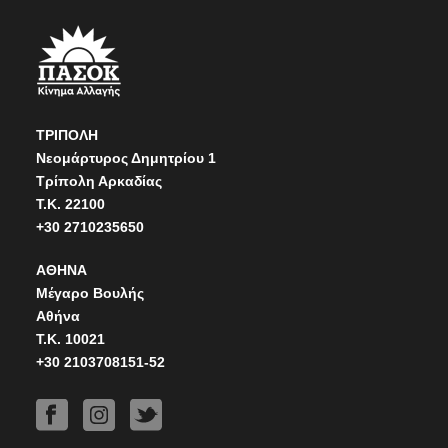
ΤΡΙΠΟΛΗ
Νεομάρτυρος Δημητρίου 1
Τρίπολη Αρκαδίας
Τ.Κ. 22100
+30 2710235650
ΑΘΗΝΑ
Μέγαρο Βουλής
Αθήνα
Τ.Κ. 10021
+30 2103708151-52