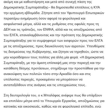
ακόμη και με καθυστέρηση και μετά από συνεχή πίεση της
Δημοκρατικής Συμπαράταξης– θα δημοσιευθεί επιτέλους η ΚΥΑ
την ερχόμενη εβδομάδα. Ζήτησε από τον Υφυπουργό Εσωτερικών
περαιτέρω ενημέρωση όσον αφορά τα φορολογικά και
ασφαλιστικά μέτρα, αλλά και τις ρυθμίσεις στις οφειλές προς τη
ΔΕΗ και τις τράπεζες, τον ΕΝΦΙΑ, αλλά και τις αποζημιώσεις από
τον ΕΛΓΑ, επαναλαμβάνοντας και την πρόταση της Δημοκρατικής
Συμπαράταξης για το συμψηφισμό των εισφορών προς τον ΕΛΓΑ
με τις αποζημιώσεις, προς διευκόλυνση των αγροτών. Υπενθύμισε
τις δεσμεύσεις της Κυβέρνησης, και ζήτησε να τηρηθούν, ώστε να
μην κοροϊδέψουν τους πολίτες για άλλη μία φορά. «Η Δημοκρατική
Συμπαράταξη, με την άμεση επίσκεψή μας στην περιοχή και την
κατάθεση δέσμης προτάσεων, στηρίζουμε την προσπάθεια για την
ανακούφιση των πολιτών τόσο στην Αρκαδία όσο και στις
υπόλοιπες περιοχές, προκειμένου να μπορέσουν να
αντεπεξέλθουν στις ανάγκες και τις υποχρεώσεις τους.
Στη δευτερολογία του, ο κ.Μπαλάφας ανέφερε πως θα υπάρξουν
και επιπλέον μέτρα από το Υπουργείο Εργασίας, αποζημιώσεις για
κατοικίες και οικοσκευές, καθώς και σε φορολογικό επίπεδο, ενώ