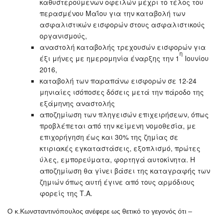
καθυστερούμενων οφειλών μέχρι το τέλος του
περασμένου Μαΐου για την καταβολή των
ασφαλιστικών εισφορών στους ασφαλιστικούς
οργανισμούς,
αναστολή καταβολής τρεχουσών εισφορών για
η
έξι μήνες με ημερομηνία έναρξης την 1
Ιουνίου
2016,
καταβολή των παραπάνω εισφορών σε 12-24
μηνιαίες ισόποσες δόσεις μετά την πάροδο της
εξάμηνης αναστολής
αποζημίωση των πληγεισών επιχειρήσεων, όπως
προβλέπεται από την κείμενη νομοθεσία, με
επιχορήγηση έως και 30% της ζημίας σε
κτιριακές εγκαταστάσεις, εξοπλισμό, πρώτες
ύλες, εμπορεύματα, φορτηγά αυτοκίνητα. Η
αποζημίωση θα γίνει βάσει της καταγραφής των
ζημιών όπως αυτή έγινε από τους αρμόδιους
φορείς της Τ.Α.
Ο κ.Κωνσταντινόπουλος ανέφερε ως θετικό το γεγονός ότι –