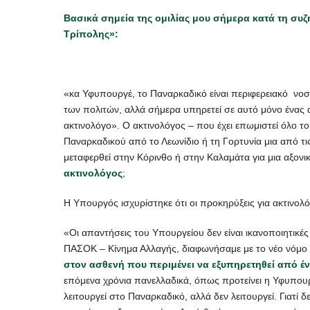
Βασικά σημεία της ομιλίας μου σήμερα κατά τη συ
Τρίπολης»:
«κα Υφυπουργέ, το Παναρκαδικό είναι περιφερειακό νοσοκ
των πολιτών, αλλά σήμερα υπηρετεί σε αυτό μόνο ένας α
ακτινολόγο». Ο ακτινολόγος – που έχει επωμιστεί όλο τ
Παναρκαδικού από το Λεωνίδιο ή τη Γορτυνία μια από τις
μεταφερθεί στην Κόρινθο ή στην Καλαμάτα για μια αξονι
ακτινολόγος
;
Η Υπουργός ισχυρίστηκε ότι οι προκηρύξεις για ακτινολό
«Οι απαντήσεις του Υπουργείου δεν είναι ικανοποιητικές 
ΠΑΣΟΚ – Κίνημα Αλλαγής, διαφωνήσαμε με το νέο νόμο για
στον ασθενή που περιμένει να εξυπηρετηθεί από έ
επόμενα χρόνια πανελλαδικά, όπως προτείνει η Υφυπο
λειτουργεί στο Παναρκαδικό, αλλά δεν λειτουργεί. Γιατί 