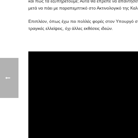
και πώς τα εξυπηρετούμε; Αυτά θα έπρεπε να απαντήσετε 
μετά να πάει με παραπεμπτικό στο Ακτινολογικό της Καλ
Επιπλέον, όπως έχω πει πολλές φορές στον Υπουργό στα 
τραγικές ελλείψεις, όχι άλλες εκθέσεις ιδεών.