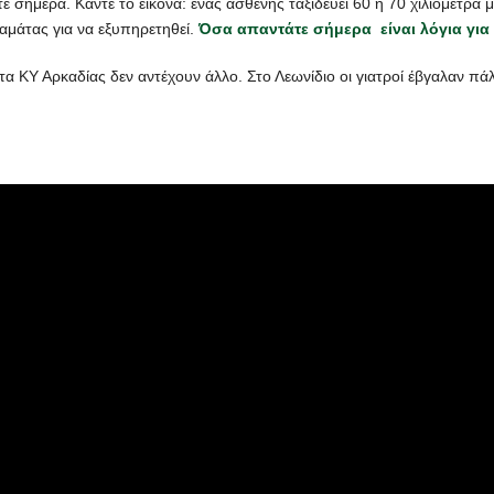
σήμερα. Κάντε το εικόνα: ένας ασθενής ταξιδεύει 60 ή 70 χιλιόμετρα μέ
αμάτας για να εξυπηρετηθεί.
Όσα απαντάτε σήμερα είναι λόγια για 
ΚΥ Αρκαδίας δεν αντέχουν άλλο. Στο Λεωνίδιο οι γιατροί έβγαλαν πάλι