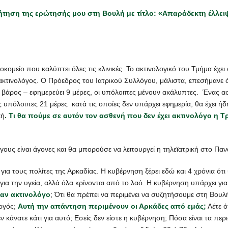
ζήτηση της ερώτησής μου στη Βουλή με τίτλο: «Απαράδεκτη έλλ
ομείο που καλύπτει όλες τις κλινικές. Το ακτινολογικό του Τμήμα έχει 
κτινολόγος. Ο Πρόεδρος του Ιατρικού Συλλόγου, μάλιστα, επεσήμανε ότ
ο βάρος – εφημερεύει 9 μέρες, οι υπόλοιπες μένουν ακάλυπτες. Ένας α
 υπόλοιπες 21 μέρες κατά τις οποίες δεν υπάρχει εφημερία, θα έχει ήδ
κή
. Τι θα πούμε σε αυτόν τον ασθενή που δεν έχει ακτινολόγο η 
γους είναι άγονες και θα μπορούσε να λειτουργεί η τηλεϊατρική στο Παν
για τους πολίτες της Αρκαδίας. Η κυβέρνηση ξέρει εδώ και 4 χρόνια ότι
 την υγεία, αλλά όλα κρίνονται από το λαό. Η κυβέρνηση υπάρχει για ν
ναν ακτινολόγο
; Ότι θα πρέπει να περιμένει να συζητήσουμε στη Βου
υργός;
Αυτή την απάντηση περιμένουν οι Αρκάδες από εμάς;
Λέτε ό
δεν κάνατε κάτι για αυτό; Εσείς δεν είστε η κυβέρνηση; Πόσα είναι τα π