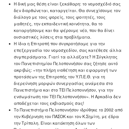
Η δική μας θέση είναι ξεκάθαρη: το νομοσχέδιό σας
δεν διορθώνεται, καταργείται. Θα συνεχίσουμε τον
διάλογο με τους φορείς, τους φοιτητές, τους
μαθητές, την εκπαιδευτική κοινότητα, θα το
καταργήσουμε και θα φέρουμε νέο, που θα δίνει
ουσιαστικές λύσεις στα προβλήματα.
Η ίδια η Επιτροπή που συγκροτήσαμε για την
επεξεργασία του νομοσχεδίου, σας κατέθεσε άλλα
συμπεράσματα. Γιατί τα αλλάξατε? Η Σύγκλητος
του Πανεπιστημίου Πελοποννήσου σας ζήτησε αυτό
ακριβώς: «την πλήρη υιοθέτηση και εφαρμογή των
προτάσεων της Επιτροπής του Υ.Π.Ε.Θ. για τη
διερεύνηση μορφών συνεργασίας ανάμεσα στο
Πανεπιστήμιο και στο ΤΕΙ Πελοποννήσου, για την
ενσωμάτωση του ΤΕΙ Πελοποννήσου». Η Αρκαδία δεν
αποδέχεται τους εκβιασμούς σας!
Το Πανεπιστήμιο Πελοποννήσου ιδρύθηκε το 2002 από
την Κυβέρνηση του ΠΑΣΟΚ και τον Κ.Σημίτη, με έδρα
την Τρίπολη. Είναι κατάκτηση όλων των