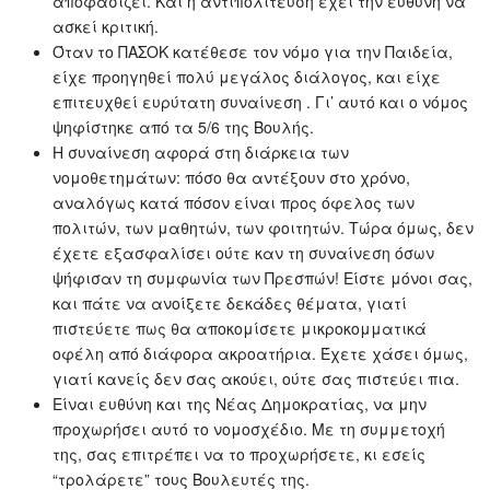
αποφασίζει. Και η αντιπολίτευση έχει την ευθύνη να
ασκεί κριτική.
Όταν το ΠΑΣΟΚ κατέθεσε τον νόμο για την Παιδεία,
είχε προηγηθεί πολύ μεγάλος διάλογος, και είχε
επιτευχθεί ευρύτατη συναίνεση . Γι’ αυτό και ο νόμος
ψηφίστηκε από τα 5/6 της Βουλής.
Η συναίνεση αφορά στη διάρκεια των
νομοθετημάτων: πόσο θα αντέξουν στο χρόνο,
αναλόγως κατά πόσον είναι προς όφελος των
πολιτών, των μαθητών, των φοιτητών. Τώρα όμως, δεν
έχετε εξασφαλίσει ούτε καν τη συναίνεση όσων
ψήφισαν τη συμφωνία των Πρεσπών! Είστε μόνοι σας,
και πάτε να ανοίξετε δεκάδες θέματα, γιατί
πιστεύετε πως θα αποκομίσετε μικροκομματικά
οφέλη από διάφορα ακροατήρια. Έχετε χάσει όμως,
γιατί κανείς δεν σας ακούει, ούτε σας πιστεύει πια.
Είναι ευθύνη και της Νέας Δημοκρατίας, να μην
προχωρήσει αυτό το νομοσχέδιο. Με τη συμμετοχή
της, σας επιτρέπει να το προχωρήσετε, κι εσείς
“τρολάρετε” τους Βουλευτές της.