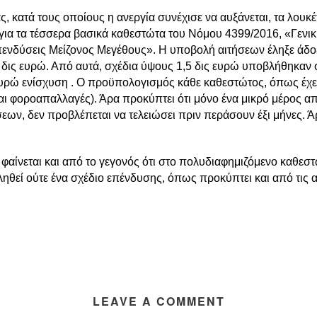
, κατά τους οποίους η ανεργία συνέχισε να αυξάνεται, τα λουκέ
για τα τέσσερα βασικά καθεστώτα του Νόμου 4399/2016, «Γενικ
πενδύσεις Μείζονος Μεγέθους». Η υποβολή αιτήσεων έληξε άδο
 δις ευρώ. Από αυτά, σχέδια ύψους 1,5 δις ευρώ υποβλήθηκαν 
ευρώ ενίσχυση . Ο προϋπολογισμός κάθε καθεστώτος, όπως έχει
και φοροαπαλλαγές). Άρα προκύπτει ότι μόνο ένα μικρό μέρος α
εων, δεν προβλέπεται να τελειώσει πριν περάσουν έξι μήνες. Άρ
 φαίνεται και από το γεγονός ότι στο πολυδιαφημιζόμενο καθε
ληθεί ούτε ένα σχέδιο επένδυσης, όπως προκύπτει και από τις
LEAVE A COMMENT