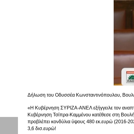
Δήλωση του Οδυσσέα Κωνσταντινόπουλου, Βουλευ
«Η Κυβέρνηση ΣΥΡΙΖΑ-ΑΝΕΛ εξήγγειλε τον αναπτυξ
Κυβέρνηση Τσίπρα-Καμμένου κατέθεσε στη Βουλή κ
προβλέπει κονδύλια ύψους 480 εκ.ευρώ (2016-202
3,6 δισ.ευρώ!