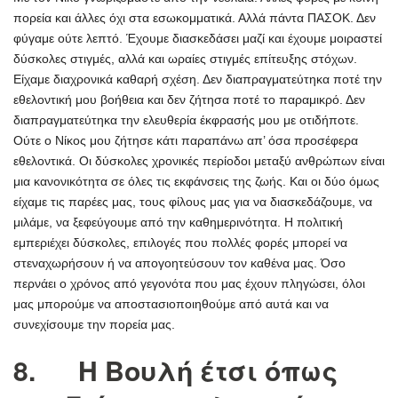
πορεία και άλλες όχι στα εσωκομματικά. Αλλά πάντα ΠΑΣΟΚ. Δεν
φύγαμε ούτε λεπτό. Έχουμε διασκεδάσει μαζί και έχουμε μοιραστεί
δύσκολες στιγμές, αλλά και ωραίες στιγμές επίτευξης στόχων.
Είχαμε διαχρονικά καθαρή σχέση. Δεν διαπραγματεύτηκα ποτέ την
εθελοντική μου βοήθεια και δεν ζήτησα ποτέ το παραμικρό. Δεν
διαπραγματεύτηκα την ελευθερία έκφρασής μου με οτιδήποτε.
Ούτε ο Νίκος μου ζήτησε κάτι παραπάνω απ’ όσα προσέφερα
εθελοντικά. Οι δύσκολες χρονικές περίοδοι μεταξύ ανθρώπων είναι
μια κανονικότητα σε όλες τις εκφάνσεις της ζωής. Και οι δύο όμως
είχαμε τις παρέες μας, τους φίλους μας για να διασκεδάζουμε, να
μιλάμε, να ξεφεύγουμε από την καθημερινότητα. Η πολιτική
εμπεριέχει δύσκολες, επιλογές που πολλές φορές μπορεί να
στεναχωρήσουν ή να απογοητεύσουν τον καθένα μας. Όσο
περνάει ο χρόνος από γεγονότα που μας έχουν πληγώσει, όλοι
μας μπορούμε να αποστασιοποιηθούμε από αυτά και να
συνεχίσουμε την πορεία μας.
8. Η Βουλή έτσι όπως