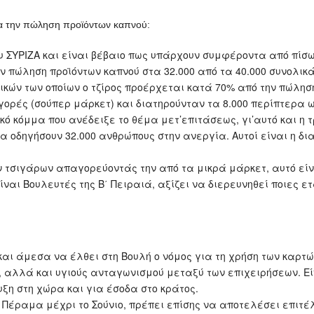
ια την πώληση προϊόντων καπνού:
 ΣΥΡΙΖΑ και είναι βέβαιο πως υπάρχουν συμφέροντα από πίσω:
πώληση προϊόντων καπνού στα 32.000 από τα 40.000 συνολικ
ών των οποίων ο τζίρος προέρχεται κατά 70% από την πώλησ
ορές (σούπερ μάρκετ) και διατηρούνταν τα 8.000 περίπτερα 
ό κόμμα που ανέδειξε το θέμα μετ’επιτάσεως, γι’αυτό και η 
 οδηγήσουν 32.000 ανθρώπους στην ανεργία. Αυτοί είναι η δια
 τσιγάρων απαγορεύοντάς την από τα μικρά μάρκετ, αυτό είνα
ναι Βουλευτές της Β΄ Πειραιά, αξίζει να διερευνηθεί ποιες ε
και άμεσα να έλθει στη Βουλή ο νόμος για τη χρήση των καρτ
 αλλά και υγιούς ανταγωνισμού μεταξύ των επιχειρήσεων. Εί
ξη στη χώρα και για έσοδα στο κράτος.
 Πέραμα μέχρι το Σούνιο, πρέπει επίσης να αποτελέσει επιτέλ