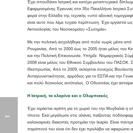
Έχει σπουδάσει Ιατρική και κατέχει μεταπτυχιακό δίπλ
Εφαρμοσμένης Έρευνας στο 35ο Πανελλήνιο Ιατρικό Συνέ
φορά στην Ελλάδα της τεχνικής «υπό αξονική τομογρα
είναι αυτό που λέμε τυχαία περίπτωση. Έχει εργαστεί 
Ακτινολογίας του Νοσοκομείου «Σωτηρία».
Με την πολιτική ασχολήθηκε από πολύ νωρίς μέσα από 
Ρουμανίας. Από το 2000 έως το 2005 ήταν μέλος του Κε
και την Πολιτική Επικοινωνία. Υπήρξε Νομαρχιακός Σύμ
2008 είναι μέλος του Εθνικού Συμβουλίου του ΠΑΣΟΚ. 
Θεσπρωτίας. Από το 2009, εκλέγεται συνεχώς Βουλευτής
Ανταγωνιστικότητας, αρμόδιος για το ΕΣΠΑ και την Γενι
και πολύ δύσκολος αντίπαλος. Ο Οδυσσέας έχει αστείρευτ
Η Ιατρική, τα κλαρίνα και ο Ολυμπιακός
Έχει τεράστια αγάπη για το χωριό του την Μυγδαλιά η οπ
τίποτα. Εκεί μεγάλωσε στις αλάνες παίζοντας ποδόσφαιρο
καλοκαιρινές διακοπές προτιμάει την Ικαρία. Είναι παντρ
παράπονό του είναι ότι δεν έχει προλάβει να αφιερώσει α