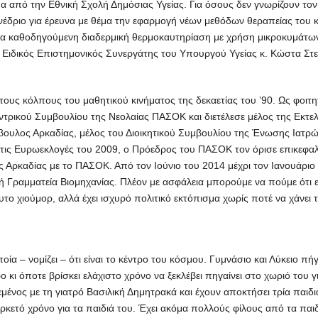
ωμα από την Εθνική Σχολή Δημόσιας Υγείας. Για όσους δεν γνωρίζουν τ
δριο για έρευνα με θέμα την εφαρμογή νέων μεθόδων θεραπείας του κα
φία καθοδηγούμενη διαδερμική θερμοκαυτηρίαση με χρήση μικροκυμάτ
ως Ειδικός Επιστημονικός Συνεργάτης του Υπουργού Υγείας κ. Κώστα Σ
τους κόλπους του μαθητικού κινήματος της δεκαετίας του ’90. Ως φοι
ντρικού Συμβουλίου της Νεολαίας ΠΑΣΟΚ και διετέλεσε μέλος της Εκτε
βουλος Αρκαδίας, μέλος του Διοικητικού Συμβουλίου της Ένωσης Ιατρ
Στις Ευρωεκλογές του 2009, ο Πρόεδρος του ΠΑΣΟΚ τον όρισε επικεφ
 Αρκαδίας με το ΠΑΣΟΚ. Από τον Ιούνιο του 2014 μέχρι τον Ιανουάριο
κή Γραμματεία Βιομηχανίας. Πλέον με ασφάλεια μπορούμε να πούμε ότι 
ο χιούμορ, αλλά έχει ισχυρό πολιτικό εκτόπισμα χωρίς ποτέ να χάνει τ
οία – νομίζει – ότι είναι το κέντρο του κόσμου. Γυμνάσιο και Λύκειο πή
 κι όποτε βρίσκει ελάχιστο χρόνο να ξεκλέβει πηγαίνει στο χωριό του γ
εμένος με τη γιατρό Βασιλική Δημητρακά και έχουν αποκτήσει τρία παιδι
ρκετό χρόνο για τα παιδιά του. Έχει ακόμα πολλούς φίλους από τα παιδι