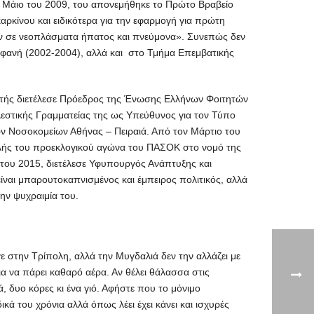
ον Μάιο του 2009, του απονεμήθηκε το Πρώτο Βραβείο
ρκίνου και ειδικότερα για την εφαρμογή για πρώτη
ων σε νεοπλάσματα ήπατος και πνεύμονα». Συνεπώς δεν
τεφανή (2002-2004), αλλά και στο Τμήμα Επεμβατικής
τητής διετέλεσε Πρόεδρος της Ένωσης Ελλήνων Φοιτητών
λεστικής Γραμματείας της ως Υπεύθυνος για τον Τύπο
ών Νοσοκομείων Αθήνας – Πειραιά. Από τον Μάρτιο του
αλής του προεκλογικού αγώνα του ΠΑΣΟΚ στο νομό της
 του 2015, διετέλεσε Υφυπουργός Ανάπτυξης και
είναι μπαρουτοκαπνισμένος και έμπειρος πολιτικός, αλλά
ην ψυχραιμία του.
γε στην Τρίπολη, αλλά την Μυγδαλιά δεν την αλλάζει με
ια να πάρει καθαρό αέρα. Αν θέλει θάλασσα στις
ά, δυο κόρες κι ένα γιό. Αφήστε που το μόνιμο
κά του χρόνια αλλά όπως λέει έχει κάνει και ισχυρές