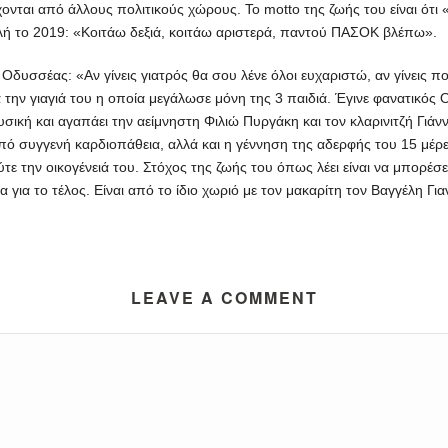
χονται από άλλους πολιτικούς χώρους. Το motto της ζωής του είναι ότ
ουλή το 2019: «Κοιτάω δεξιά, κοιτάω αριστερά, παντού ΠΑΣΟΚ βλέπω».
ο Οδυσσέας: «Αν γίνεις γιατρός θα σου λένε όλοι ευχαριστώ, αν γίνεις
ια την γιαγιά του η οποία μεγάλωσε μόνη της 3 παιδιά. Έγινε φανατικό
σική και αγαπάει την αείμνηστη Φιλιώ Πυργάκη και τον κλαρινιτζή Γι
από συγγενή καρδιοπάθεια, αλλά και η γέννηση της αδερφής του 15 μέρ
ούτε την οικογένειά του. Στόχος της ζωής του όπως λέει είναι να μπορέσ
α για το τέλος. Είναι από το ίδιο χωριό με τον μακαρίτη τον Βαγγέλη 
LEAVE A COMMENT